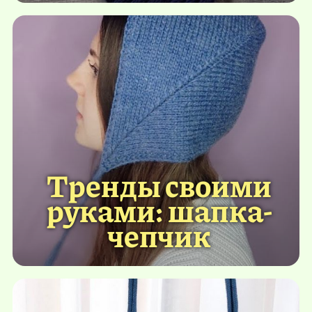
Тренды своими
руками: шапка-
чепчик