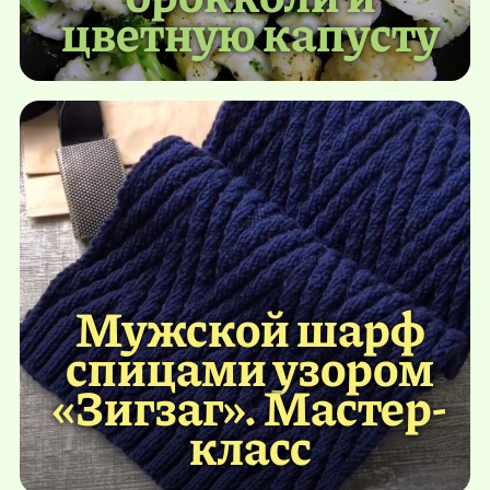
цветную капусту
Мужской шарф
спицами узором
«Зигзаг». Мастер-
класс