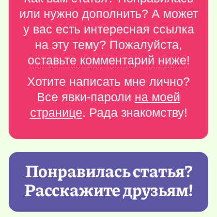
или нужно дополнить? А может
у вас есть интересная ссылка
на эту тему? Пожалуйста,
оставьте комментарий ниже
!
Хотите написать мне лично?
Все явки-пароли
на моей
странице
. Рада знакомству!
Понравилась статья?
Расскажите друзьям!