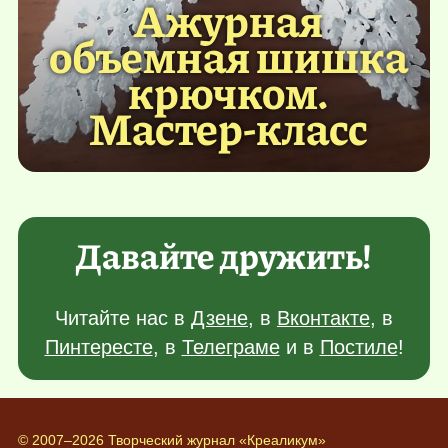
Ажурная
объемная шишка
крючком.
Мастер-класс
Давайте дружить!
Читайте нас в
Дзене
, в
Вконтакте
, в
Пинтересте
, в
Телеграме
и в
Постиле
!
© 2007–2026 Творческий журнал «Креаликум»