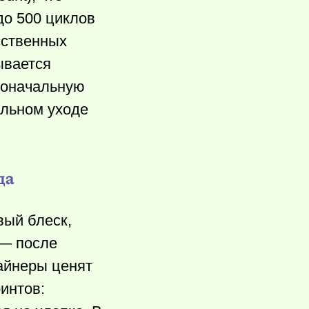
до 500 циклов
сственных
ывается
рвоначальную
ильном уходе
да
вый блеск,
 — после
зайнеры ценят
интов: