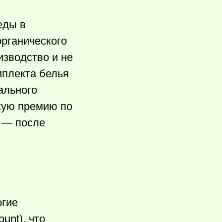
еды в
органического
изводство и не
мплекта белья
ального
кую премию по
 — после
огие
unt), что