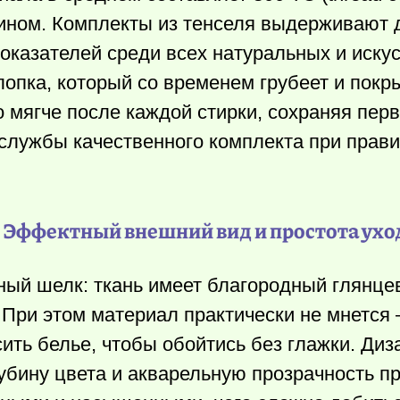
ином. Комплекты из тенселя выдерживают 
показателей среди всех натуральных и иску
лопка, который со временем грубеет и покр
о мягче после каждой стирки, сохраняя пе
 службы качественного комплекта при прав
. Эффектный внешний вид и простота ухо
ый шелк: ткань имеет благородный глянце
. При этом материал практически не мнется
сить белье, чтобы обойтись без глажки. Ди
убину цвета и акварельную прозрачность пр