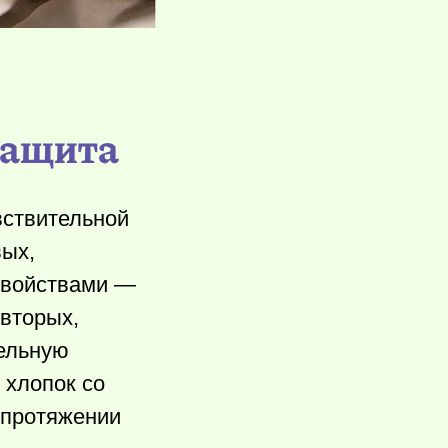
защита
вствительной
вых,
свойствами —
-вторых,
тельную
 хлопок со
 протяжении