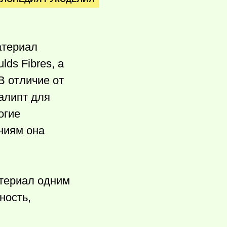
атериал
ds Fibres, а
В отличие от
алипт для
огие
ниям она
атериал одним
ность,