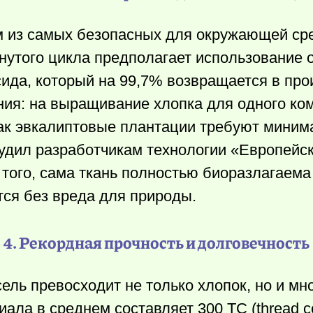
м из самых безопасных для окружающей ср
нутого цикла предполагает использование 
да, который на 99,7% возвращается в про
ния: на выращивание хлопка для одного ко
 как эвкалиптовые плантации требуют миним
судил разработчикам технологии «Европейс
того, сама ткань полностью биоразлагаема
тся без вреда для природы.
4. Рекордная прочность и долговечность
ль превосходит не только хлопок, но и мн
ала в среднем составляет 300 ТС (thread co