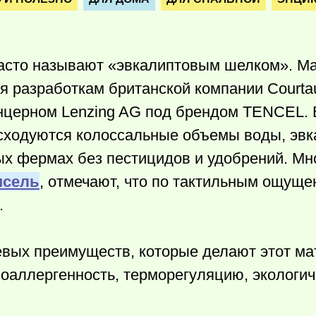
 часто называют «эвкалиптовым шелком». М
я разработкам британской компании Courtaul
нцерном Lenzing AG под брендом TENCEL. 
асходуются колоссальные объемы воды, эвк
ых фермах без пестицидов и удобрений. Мн
нсель
, отмечают, что по тактильным ощуще
.
евых преимуществ, которые делают этот м
поаллергенность, терморегуляцию, экологич