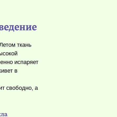
тведение
Летом ткань
высокой
венно испаряет
живет в
ит свободно, а
кла