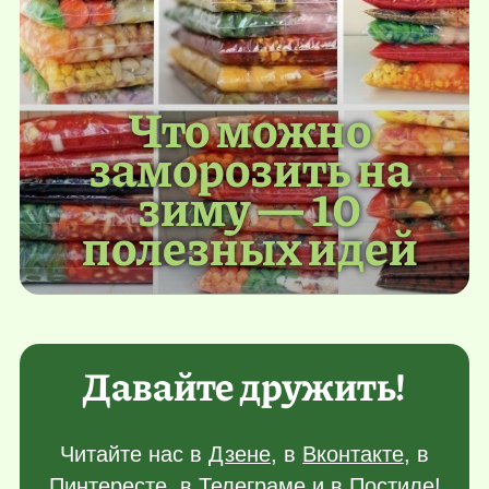
Что можно
заморозить на
зиму — 10
полезных идей
Давайте дружить!
Читайте нас в
Дзене
, в
Вконтакте
, в
Пинтересте
, в
Телеграме
и в
Постиле
!