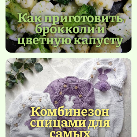
Как приготовить
брокколи и
цветную капусту
Комбинезон
спицами для
самых