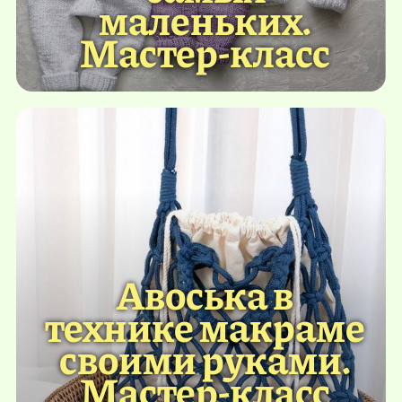
маленьких.
Мастер-класс
Авоська в
технике макраме
своими руками.
Мастер-класс