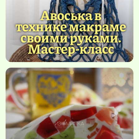
Авоська в
технике макраме
своими руками.
Мастер-класс