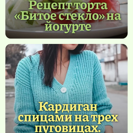
Рецепт торта
«Битое стекло» на
йогурте
Кардиган
спицами на трех
пуговицах.