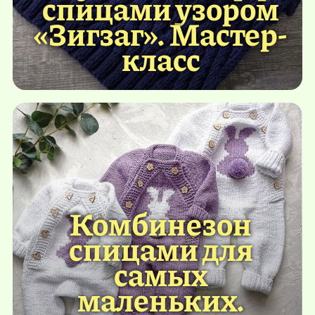
спицами узором
«Зигзаг». Мастер-
класс
Комбинезон
спицами для
самых
маленьких.