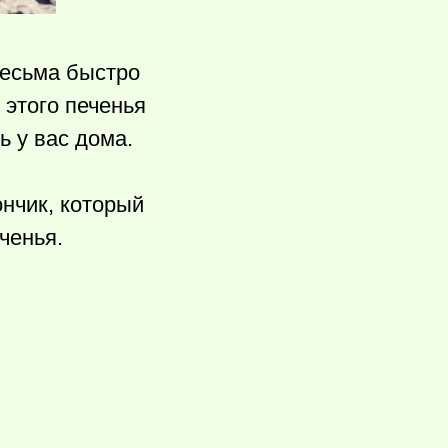
весьма быстро
 этого печенья
ь у вас дома.
ончик, который
ченья.