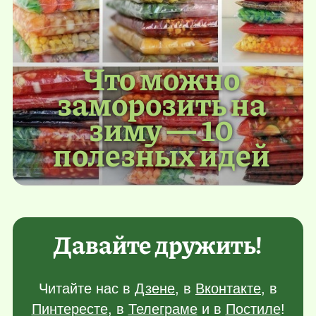
Что можно
заморозить на
зиму — 10
полезных идей
Давайте дружить!
Читайте нас в
Дзене
, в
Вконтакте
, в
Пинтересте
, в
Телеграме
и в
Постиле
!