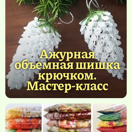
Ажурная
объемная шишка
крючком.
Мастер-класс