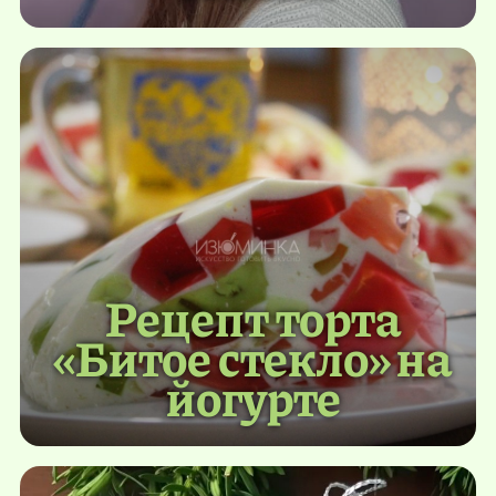
Рецепт торта
«Битое стекло» на
йогурте