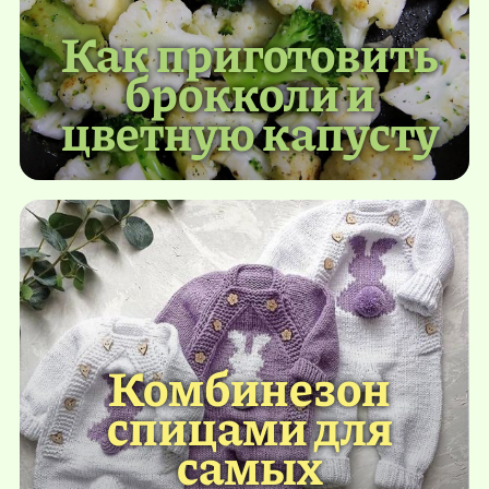
Как приготовить
брокколи и
цветную капусту
Комбинезон
спицами для
самых