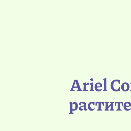
Ariel C
растит