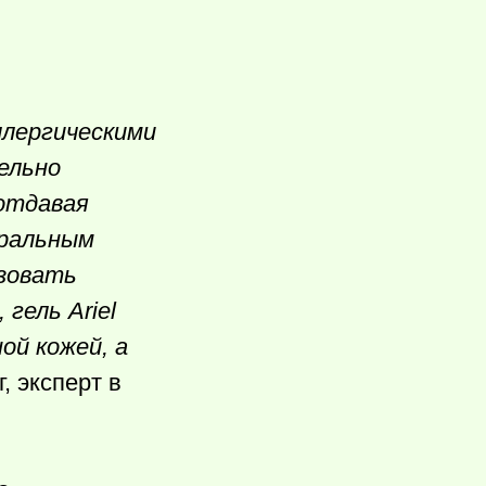
ллергическими
ельно
 отдавая
уральным
ьзовать
гель Ariel
ой кожей, а
, эксперт в