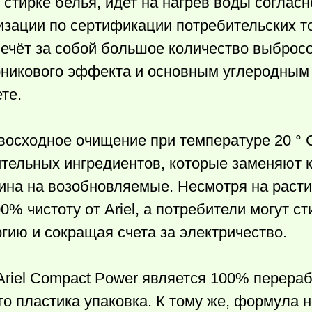
стирке белья, идет на нагрев воды согласн
зации по сертификации потребительских т
лечёт за собой большое количество выброс
арникового эффекта и основным углеродным
те.
евосходное очищение при температуре 20 ° 
ительных ингредиентов, которые заменяют
зина на возобновляемые. Несмотря на раст
0% чистоту от Ariel, а потребители могут с
гию и сокращая счета за электричество.
riel Compact Power является 100% перера
о пластика упаковка. К тому же, формула н