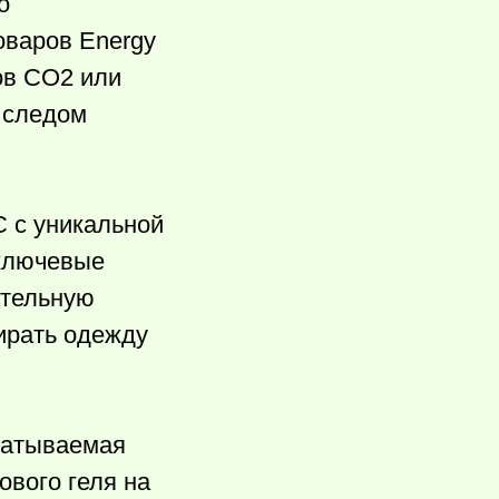
о
оваров Energy
ов CO2 или
 следом
C с уникальной
 ключевые
ительную
тирать одежду
батываемая
ового геля на