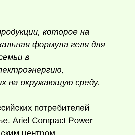
продукции, которое на
кальная формула геля для
семьи в
лектроэнергию,
х на окружающую среду.
ссийских потребителей
е. Ariel Compact Power
йским центром