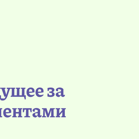
дущее за
иентами