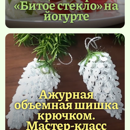
«Битое стекло» на
йогурте
Ажурная
объемная шишка
крючком.
Мастер-класс