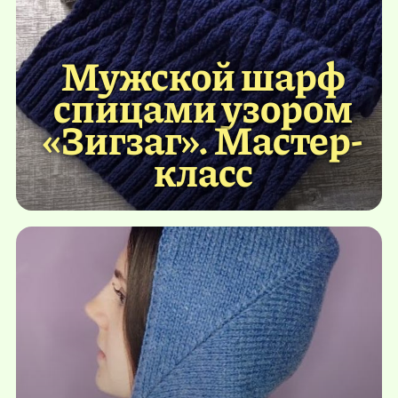
Мужской шарф
спицами узором
«Зигзаг». Мастер-
класс