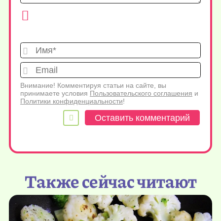
Имя*
Emai
Внимание! Комментируя статьи на сайте, вы
принимаете условия
Пользовательского соглашения
и
Политики конфиденциальности
!
Также сейчас читают