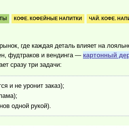
ПТЫ
КОФЕ. КОФЕЙНЫЕ НАПИТКИ
ЧАЙ. КОФЕ. НАП
нок, где каждая деталь влияет на лояльно
н, фудтраков и вендинга —
картонный де
ает сразу три задачи:
я и не уронит заказ);
лама);
нов одной рукой).