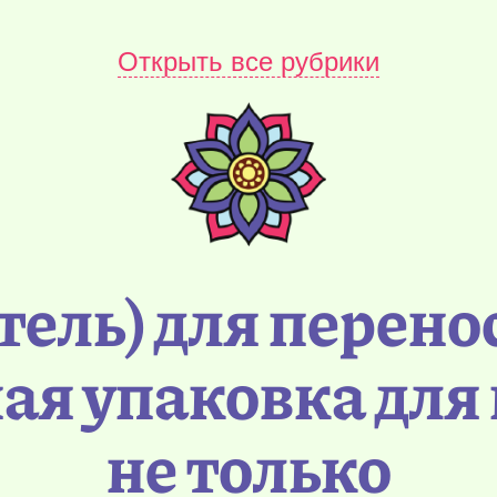
Открыть все рубрики
ель) для перено
ая упаковка для 
не только