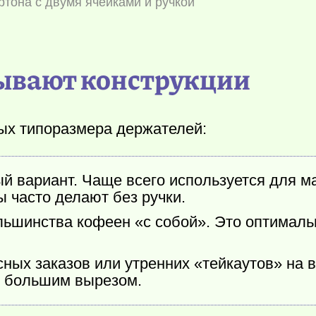
ртона с двумя ячейками и ручкой
ывают конструкции
ых типоразмера держателей:
й вариант. Чаще всего используется для ма
ы часто делают без ручки.
льшинства кофеен «с собой». Это оптимал
ных заказов или утренних «тейкаутов» на в
 с большим вырезом.