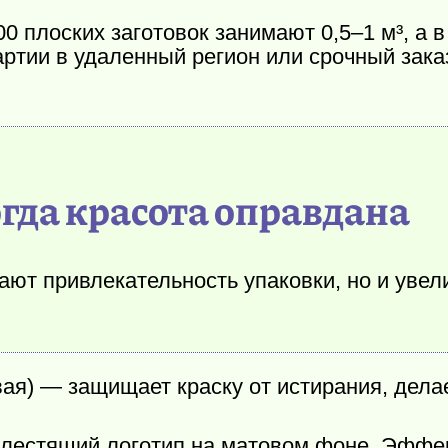
0 плоских заготовок занимают 0,5–1 м³, а 
тии в удаленный регион или срочный заказ 
огда красота оправдана
ют привлекательность упаковки, но и уве
ая) — защищает краску от истирания, делае
лестящий логотип на матовом фоне. Эффек