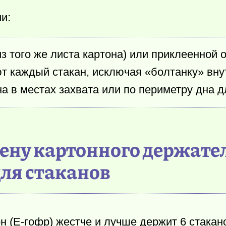
и:
з того же листа картона) или приклеенной 
 каждый стакан, исключая «болтанку» внут
а в местах захвата или по периметру дна 
цену картонного держате
для стаканов
(E-гофр) жестче и лучше держит 6 стакано