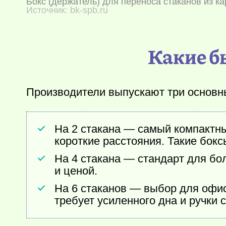
Бокс (держатель) для переноса стаканов из ка
Источник: bk-spb.ru
Какие б
Производители выпускают три основн
На 2 стакана — самый компактны
короткие расстояния. Такие бокс
На 4 стакана — стандарт для бо
и ценой.
На 6 стаканов — выбор для офис
требует усиленного дна и ручки