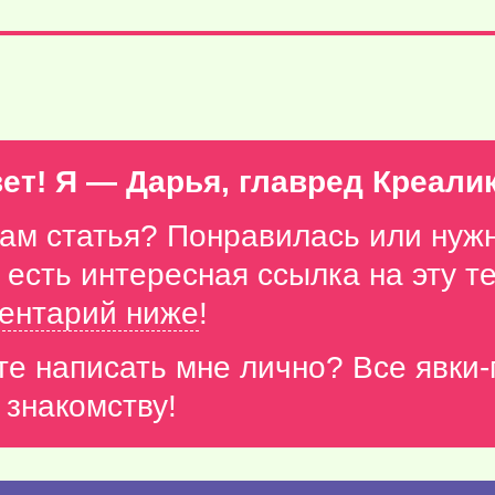
ет! Я — Дарья, главред Креали
вам статья? Понравилась или нуж
с есть интересная ссылка на эту 
ентарий ниже
!
те написать мне лично? Все явки
 знакомству!