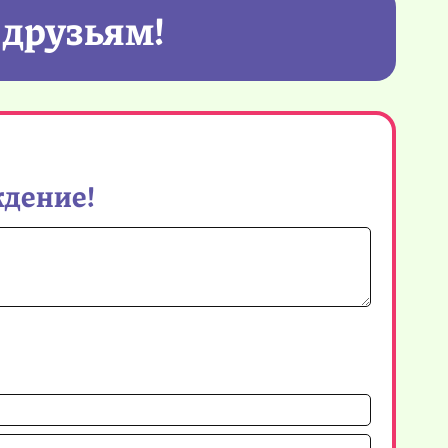
 друзьям!
ждение!
Имя*
Email