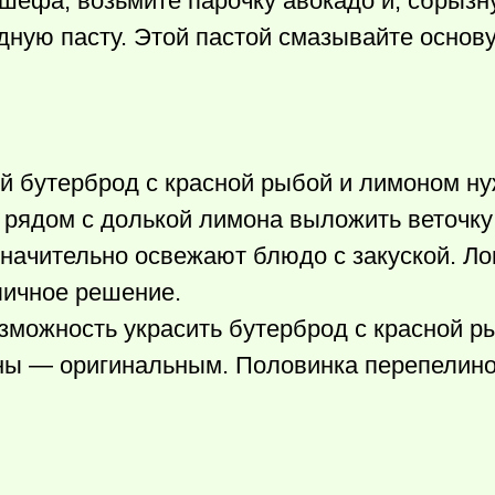
 шефа, возьмите парочку авокадо и, сбрызн
ную пасту. Этой пастой смазывайте основ
й бутерброд с красной рыбой и лимоном ну
рядом с долькой лимона выложить веточку 
значительно освежают блюдо с закуской. Ло
личное решение.
озможность украсить бутерброд с красной р
ны — оригинальным. Половинка перепелино