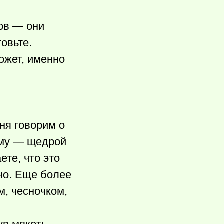
ов — они
овьте.
ожет, именно
ня говорим о
ему — щедрой
ете, что это
но. Еще более
м, чесночком,