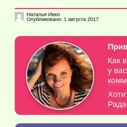
Наталья Ивко
Опубликовано: 1 августа 2017
Прив
Как 
у ва
комм
Хоти
Рада