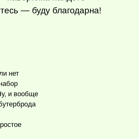
тесь — буду благодарна!
ли нет
набор
Ну, и вообще
 бутерброда
простое