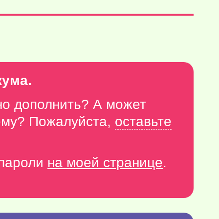
кума.
но дополнить? А может
тему? Пожалуйста,
оставьте
-пароли
на моей странице
.