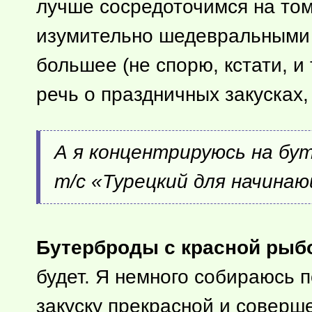
лучше сосредоточимся на то
изумительно шедевральными —
большее (не спорю, кстати, и
речь о праздничных закусках,
А я концентрируюсь на бу
т/с «Турецкий для начина
Бутерброды с красной рыб
будет. Я немного собираюсь п
закуску прекрасной и соверш