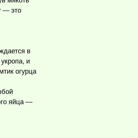
ув мякоть
у — это
ждается в
укропа, и
мтик огурца
ыбой
го яйца —