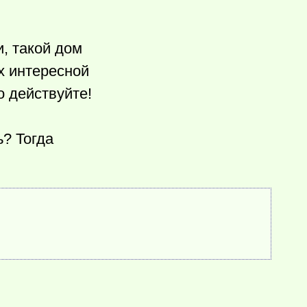
и, такой дом
х интересной
о действуйте!
ь? Тогда