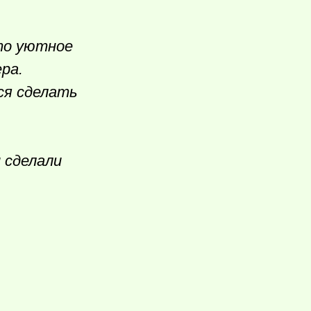
сто уютное
ра.
ся сделать
 сделали