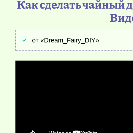
Как сделать чайный 
Вид
от «Dream_Fairy_DIY»