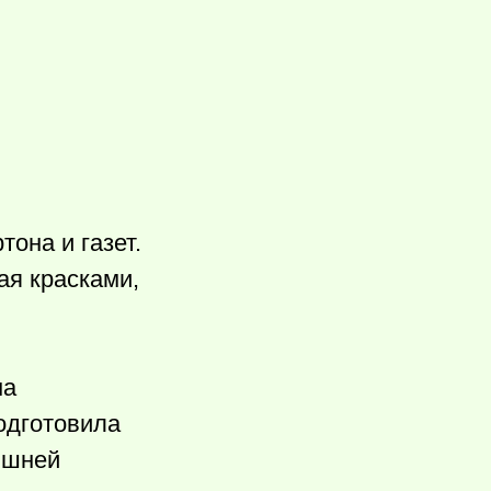
она и газет.
ая красками,
на
одготовила
яшней