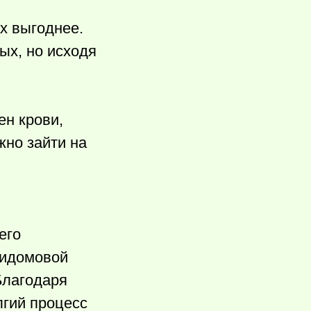
х выгоднее.
ых, но исходя
ен крови,
жно зайти на
его
придомовой
Благодаря
лгий процесс