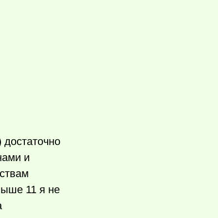
) достаточно
нами и
дствам
выше 11 я не
а