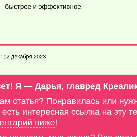
— быстрое и эффективное!
: 12 декабря 2023
ет! Я — Дарья, главред Креали
вам статья? Понравилась или нуж
с есть интересная ссылка на эту 
ентарий ниже
!