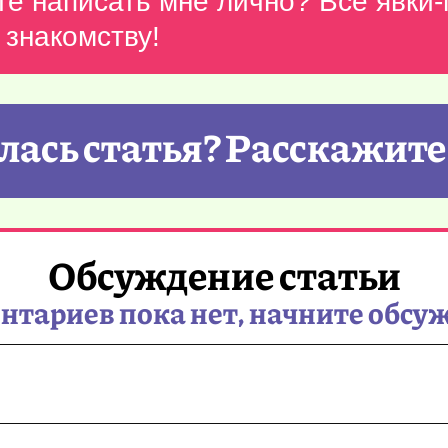
те написать мне лично? Все явки
 знакомству!
ась статья? Расскажите
Обсуждение статьи
тариев пока нет, начните обсу