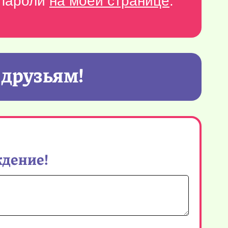
-пароли
на моей странице
.
 друзьям!
ждение!