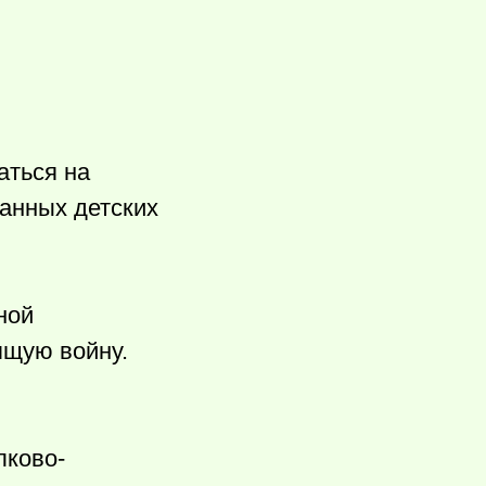
аться на
анных детских
ной
ящую войну.
лково-