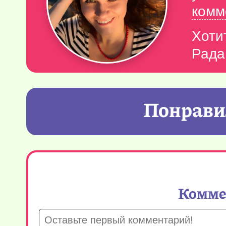
комм
Хоти
Рада
Понравил
Коммен