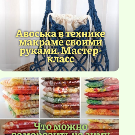
Авоська в технике
макраме своими
руками. Мастер-
класс
Что можно
заморозить на зиму