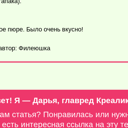
тапака).
ое пюре. Было очень вкусно!
 автор: Филеюшка
ет! Я — Дарья, главред Креали
вам статья? Понравилась или нуж
с есть интересная ссылка на эту 