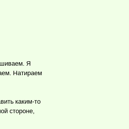
ешиваем. Я
ваем. Натираем
авить
каким-то
ой стороне,