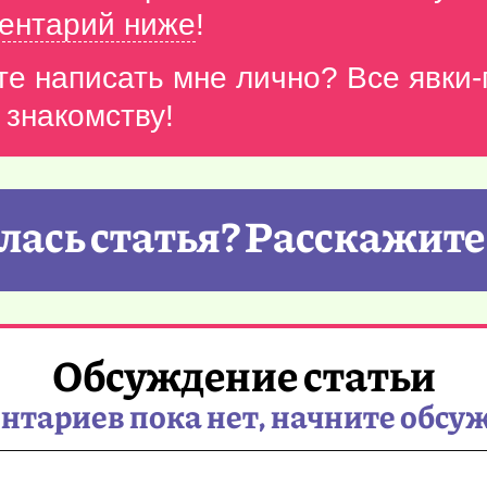
ентарий ниже
!
те написать мне лично? Все явки
 знакомству!
ась статья? Расскажите
Обсуждение статьи
тариев пока нет, начните обсу