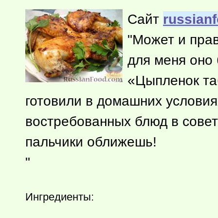
Сайт
russian
"Может и прав
для меня оно 
«Цыпленок таб
готовили в домашних условия
востребованных блюд в советс
пальчики оближешь!
"
Ингредиенты: