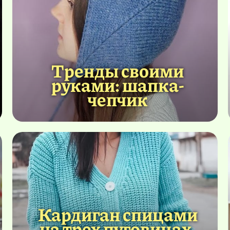
Тренды своими
руками: шапка-
чепчик
Кардиган спицами
на трех пуговицах.