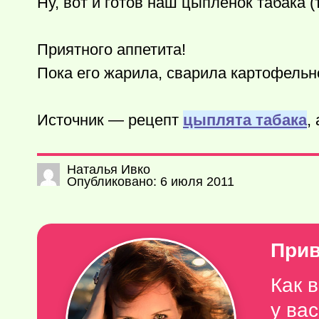
Ну, вот и готов наш цыпленок табака (
Приятного аппетита!
Пока его жарила, сварила картофельн
Источник — рецепт
цыплята табака
,
Наталья Ивко
Опубликовано: 6 июля 2011
Прив
Как 
у ва