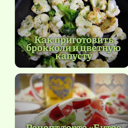
Как приготовить
брокколи и цветную
капусту
Рецепт торта «Битое