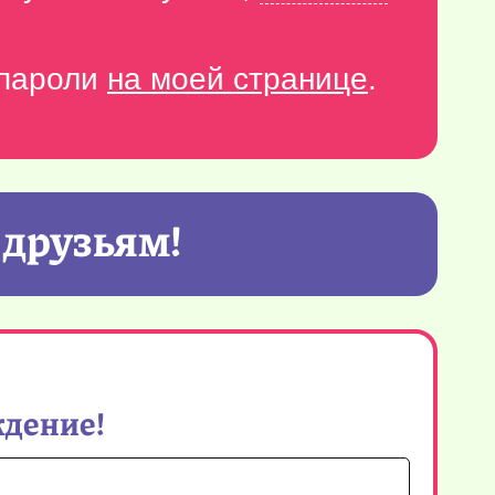
-пароли
на моей странице
.
 друзьям!
ждение!