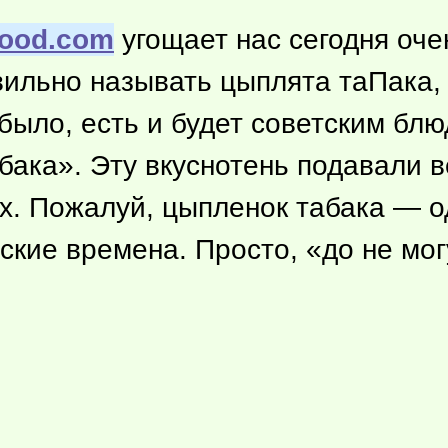
food.com
угощает нас сегодня оче
ильно называть цыплята таПака, 
было, есть и будет советским бл
ака». Эту вкуснотень подавали в
х. Пожалуй, цыпленок табака — о
кие времена. Просто, «до не мог