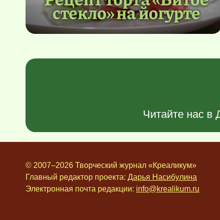
стекло» на йогурте
Читайте нас в
© 2007–2026 Творческий журнал «Креаликум»
Главный редактор проекта:
Дарья Насибулина
Электронная почта редакции:
info@krealikum.ru