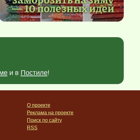
— 10 полезных идей
ме
и в
Постиле
!
О проекте
Реклама на проекте
Поиск по сайту
RSS