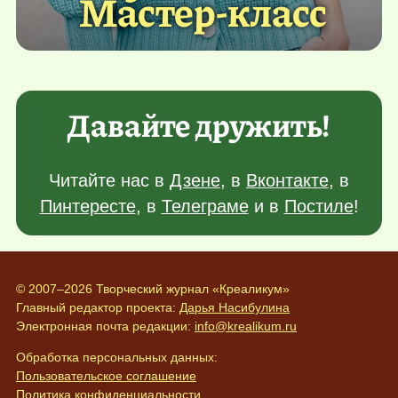
Мастер-класс
Давайте дружить!
Читайте нас в
Дзене
, в
Вконтакте
, в
Пинтересте
, в
Телеграме
и в
Постиле
!
© 2007–2026 Творческий журнал «Креаликум»
Главный редактор проекта:
Дарья Насибулина
Электронная почта редакции:
info@krealikum.ru
Обработка персональных данных:
Пользовательское соглашение
Политика конфиденциальности