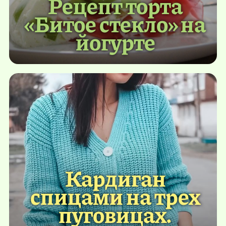
Рецепт торта
«Битое стекло» на
йогурте
Кардиган
спицами на трех
пуговицах.