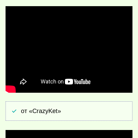
от «CrazyKet»