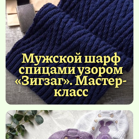
Мужской шарф
спицами узором
«Зигзаг». Мастер-
класс