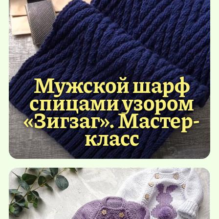
Мужской шарф
спицами узором
«Зигзаг». Мастер-
класс