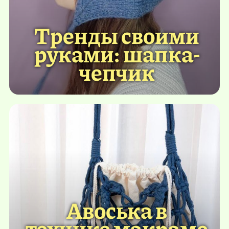
Тренды своими
руками: шапка-
чепчик
Авоська в
технике макраме