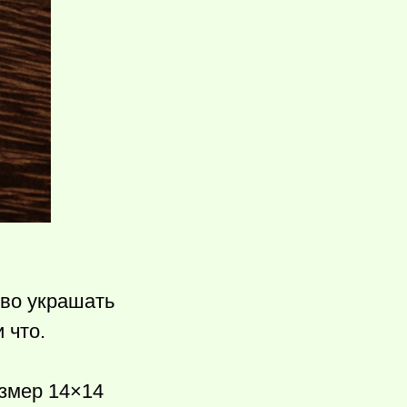
ово украшать
 что.
азмер 14×14