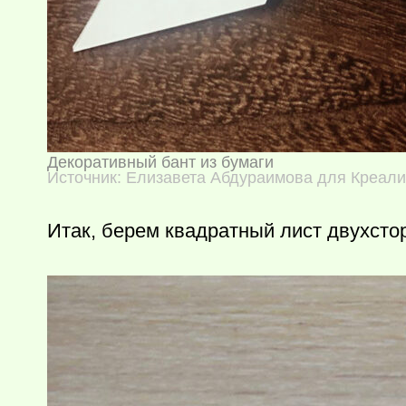
Декоративный бант из бумаги
Источник: Елизавета Абдураимова для Креал
Итак, берем квадратный лист двухсто