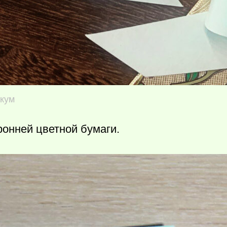
икум
ронней цветной бумаги.