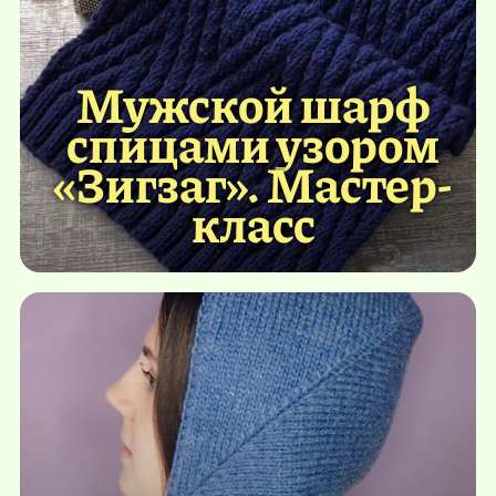
Мужской шарф
спицами узором
«Зигзаг». Мастер-
класс