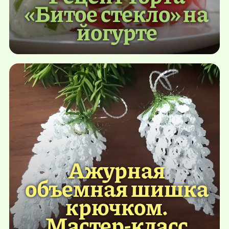
«Битое стекло» на
йогурте
Ажурная
объемная шишка
крючком.
Мастер-класс