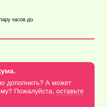
пару часов до
кума.
но дополнить? А может
тему? Пожалуйста,
оставьте