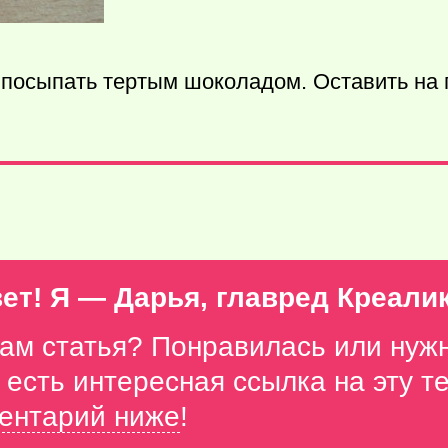
х посыпать тертым шоколадом. Оставить на 
ет! Я — Дарья, главред Креали
вам статья? Понравилась или нуж
с есть интересная ссылка на эту 
ентарий ниже
!