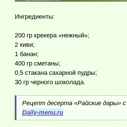
Ингредиенты:
200 гр крекера «нежный»;
2 киви;
1 банан;
400 гр сметаны;
0,5 стакана сахарной пудры;
30 гр черного шоколада.
Рецепт десерта «Райские дары» с
Daily-menu.ru