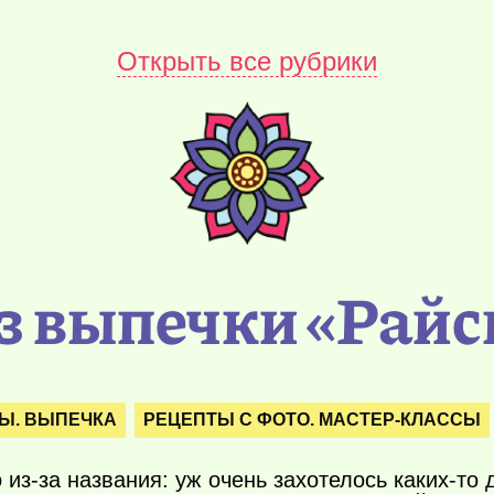
Открыть все рубрики
ез выпечки «Райс
Ы. ВЫПЕЧКА
РЕЦЕПТЫ С ФОТО. МАСТЕР-КЛАССЫ
 из-за названия: уж очень захотелось
каких-то
д