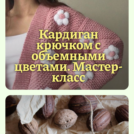
Кардиган
крючком с
объемными
цветами. Мастер-
класс