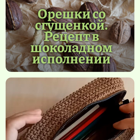
Орешки со
сгущенкой.
Рецепт в
шоколадном
исполнении