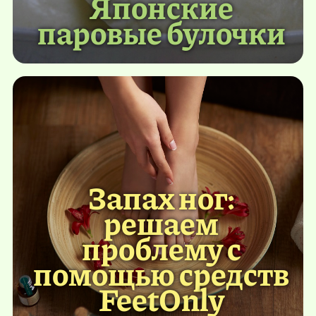
Японские
паровые булочки
Запах ног:
решаем
проблему с
помощью средств
FeetOnly