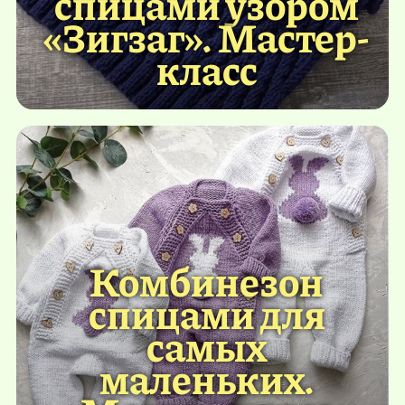
спицами узором
«Зигзаг». Мастер-
класс
Комбинезон
спицами для
самых
маленьких.