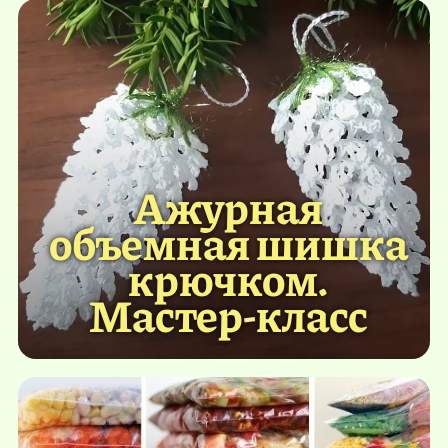
Ажурная
объемная шишка
крючком.
Мастер-класс