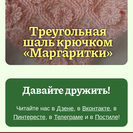
Треугольная
шаль крючком
«Маргаритки»
Давайте дружить!
Читайте нас в
Дзене
, в
Вконтакте
, в
Пинтересте
, в
Телеграме
и в
Постиле
!