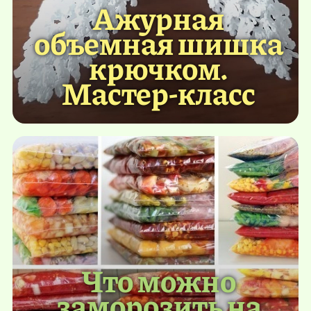
Ажурная
объемная шишка
крючком.
Мастер-класс
Что можно
заморозить на