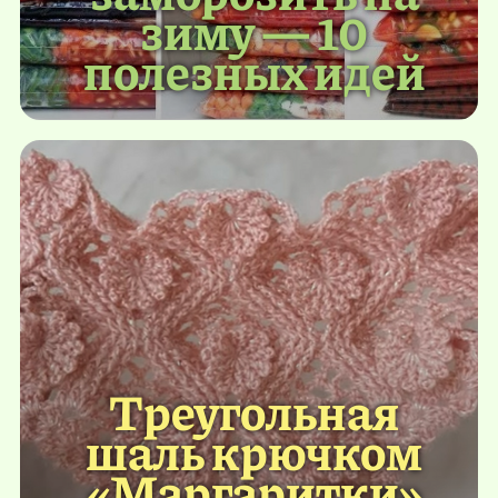
зиму — 10
полезных идей
Треугольная
шаль крючком
«Маргаритки»