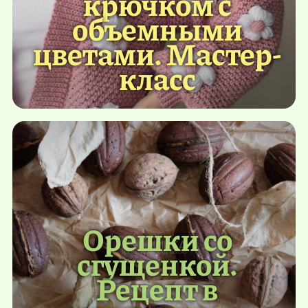
крючком с
объемными
цветами. Мастер-
класс
Орешки со
сгущенкой.
Рецепт в