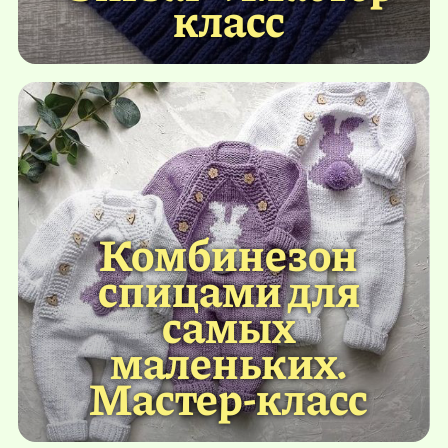
класс
Комбинезон
спицами для
самых
маленьких.
Мастер-класс