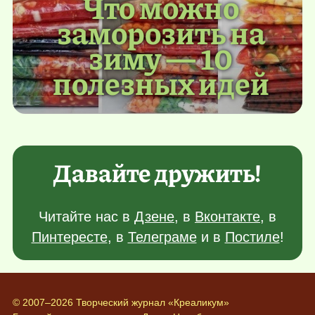
Что можно
заморозить на
зиму — 10
полезных идей
Давайте дружить!
Читайте нас в
Дзене
, в
Вконтакте
, в
Пинтересте
, в
Телеграме
и в
Постиле
!
© 2007–2026 Творческий журнал «Креаликум»