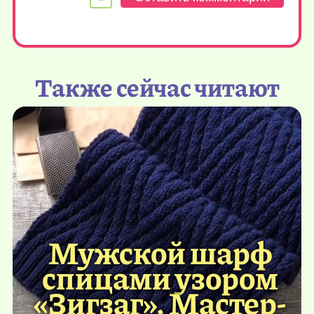
Также сейчас читают
Мужской шарф
спицами узором
«Зигзаг». Мастер-