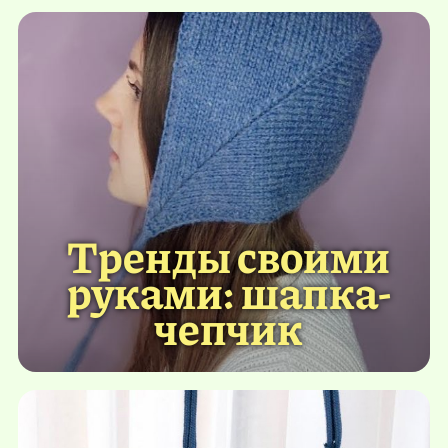
Тренды своими
руками: шапка-
чепчик