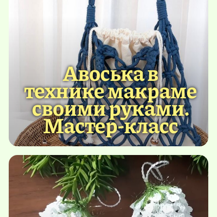
Авоська в
технике макраме
своими руками.
Мастер-класс