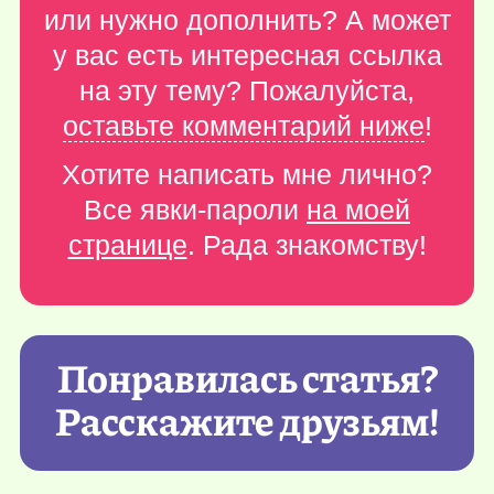
или нужно дополнить? А может
у вас есть интересная ссылка
на эту тему? Пожалуйста,
оставьте комментарий ниже
!
Хотите написать мне лично?
Все явки-пароли
на моей
странице
. Рада знакомству!
Понравилась статья?
Расскажите друзьям!