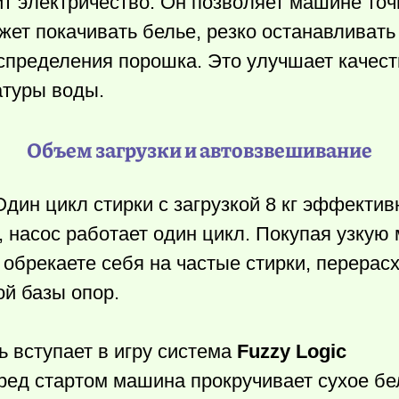
т электричество. Он позволяет машине точ
ет покачивать белье, резко останавливать
спределения порошка. Это улучшает качест
атуры воды.
Объем загрузки и автовзвешивание
дин цикл стирки с загрузкой 8 кг эффектив
з, насос работает один цикл. Покупая узкую
 обрекаете себя на частые стирки, перерас
ой базы опор.
ь вступает в игру система
Fuzzy Logic
еред стартом машина прокручивает сухое бе