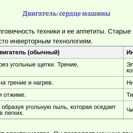
Двигатель: сердце машины
лговечность техники и ее аппетиты. Старые
сто инверторным технологиям.
вигатель (обычный)
Ин
рез угольные щетки. Трение,
Эл
ко
на трение и нагрев.
Ни
и отжиме.
Ти
 образуя угольную пыль, которая оседает
Чи
в легких.