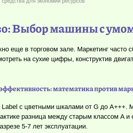
 средства для экономии ресурсов
езо: Выбор машины с умо
жно еще в торговом зале. Маркетинг часто с
мотреть на сухие цифры, конструктив двига
эффективность: математика против мар
 Label с цветными шкалами от G до A+++. 
рактике разница между старым классом A 
азрезе 5-7 лет эксплуатации.