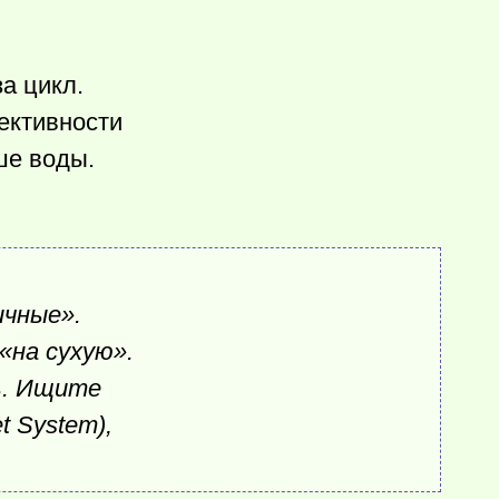
а цикл.
ективности
ше воды.
ичные».
«на сухую».
ь. Ищите
 System),