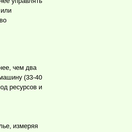
нее управлять
 или
во
нее, чем два
 машину (33-40
ход ресурсов и
лье, измеряя