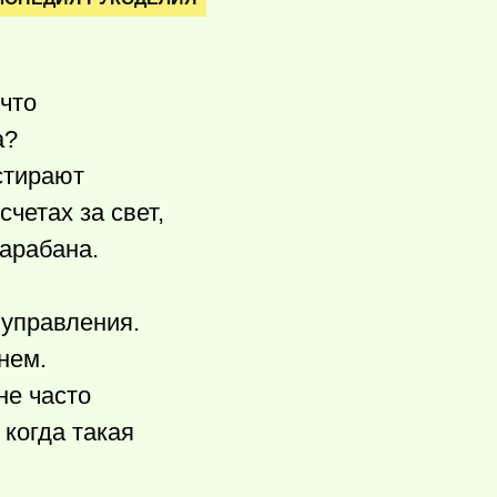
 что
а?
стирают
четах за свет,
барабана.
 управления.
нем.
не часто
 когда такая