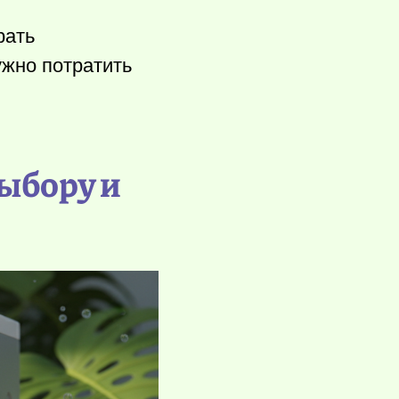
рать
ужно потратить
выбору и