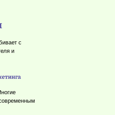
м
бивает с
теля и
кетинга
Многие
и современным