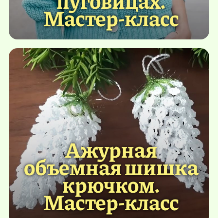
Мастер-класс
Ажурная
объемная шишка
крючком.
Мастер-класс