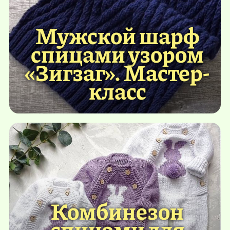
Мужской шарф
спицами узором
«Зигзаг». Мастер-
класс
Комбинезон
спицами для