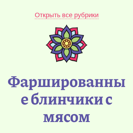
Открыть все рубрики
Фаршированны
е блинчики с
мясом