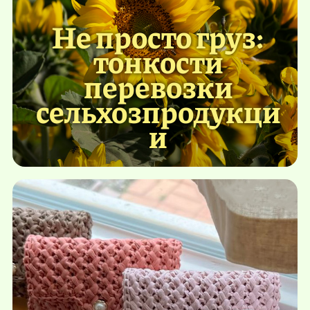
Не просто груз:
тонкости
перевозки
сельхозпродукци
и