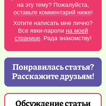
на эту тему? Пожалуйста,
оставьте комментарий ниже
!
Хотите написать мне лично?
Все явки-пароли
на моей
странице
. Рада знакомству!
Понравилась статья?
Расскажите друзьям!
Обсуждение статьи