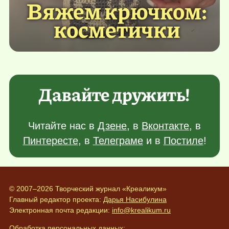
Вяжем крючком:
косметички
Давайте дружить!
Читайте нас в
Дзене
, в
Вконтакте
, в
Пинтересте
, в
Телеграме
и в
Постиле
!
© 2007–2026 Творческий журнал «Креаликум»
Главный редактор проекта:
Дарья Насибулина
Электронная почта редакции:
info@krealikum.ru
Обработка персональных данных: