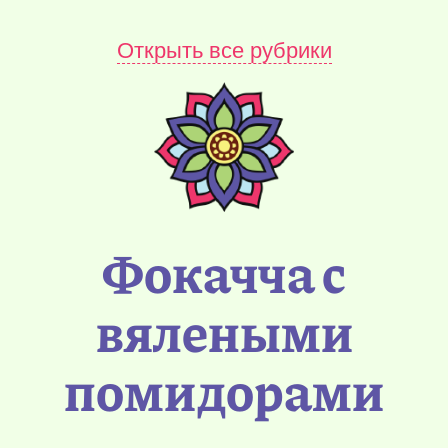
Открыть все рубрики
Фокачча с
вялеными
помидорами