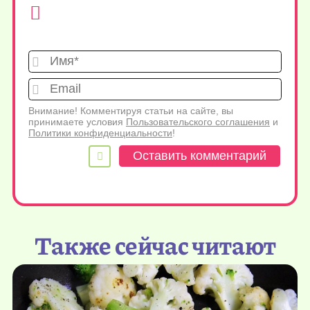
Имя*
Emai
Внимание! Комментируя статьи на сайте, вы
принимаете условия
Пользовательского соглашения
и
Политики конфиденциальности
!
Также сейчас читают