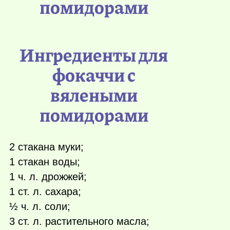
помидорами
Ингредиенты для
фокаччи с
вялеными
помидорами
2 стакана муки;
1 стакан воды;
1 ч. л. дрожжей;
1 ст. л. сахара;
½ ч. л. соли;
3 ст. л. растительного масла;