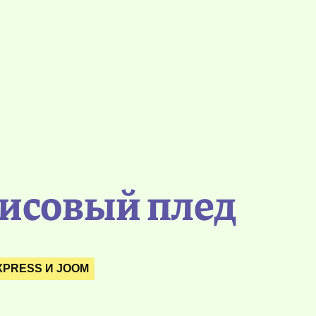
лисовый плед
EXPRESS И JOOM