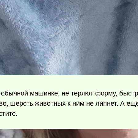
 обычной машинке, не теряют форму, быстро
во, шерсть животных к ним не липнет. А ещ
стите.