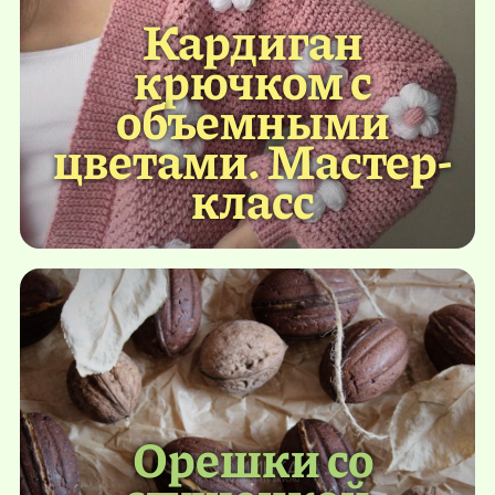
Кардиган
крючком с
объемными
цветами. Мастер-
класс
Орешки со