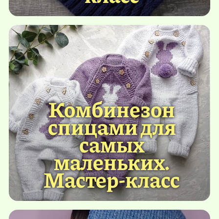
Комбинезон
спицами для
самых
маленьких.
Мастер-класс