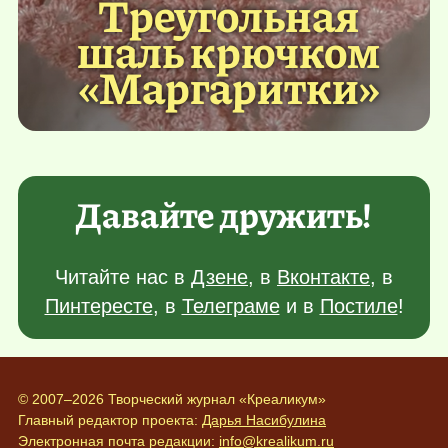
Треугольная
шаль крючком
«Маргаритки»
Давайте дружить!
Читайте нас в
Дзене
, в
Вконтакте
, в
Пинтересте
, в
Телеграме
и в
Постиле
!
© 2007–2026 Творческий журнал «Креаликум»
Главный редактор проекта:
Дарья Насибулина
Электронная почта редакции:
info@krealikum.ru