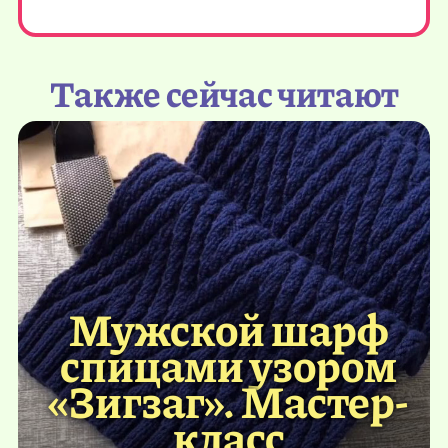
Также сейчас читают
Мужской шарф
спицами узором
«Зигзаг». Мастер-
класс