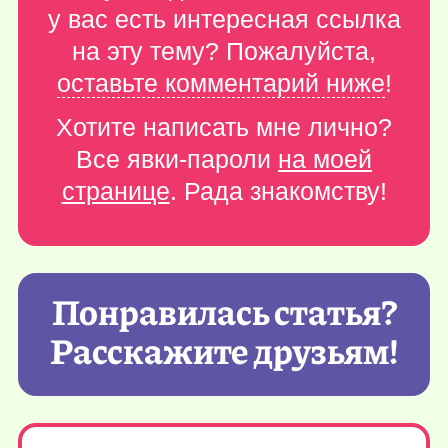
у вас есть интересная ссылка
на эту тему? Пожалуйста,
оставьте комментарий ниже
!
Хотите написать мне лично?
Все явки-пароли
на моей
странице
. Рада знакомству!
Понравилась статья?
Расскажите друзьям!