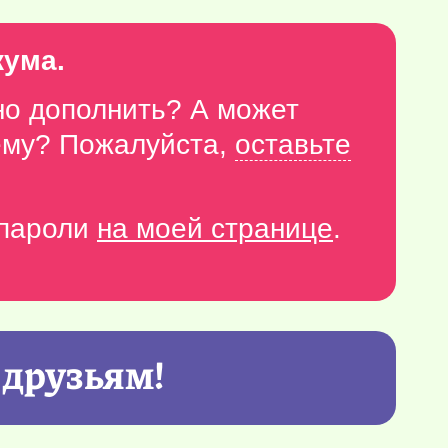
кума.
но дополнить? А может
тему? Пожалуйста,
оставьте
-пароли
на моей странице
.
 друзьям!