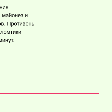
ния
 майонез и
ов. Противень
 ломтики
минут.