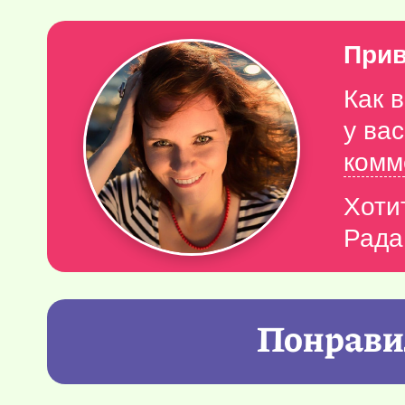
Прив
Как 
у ва
комм
Хоти
Рада
Понравил