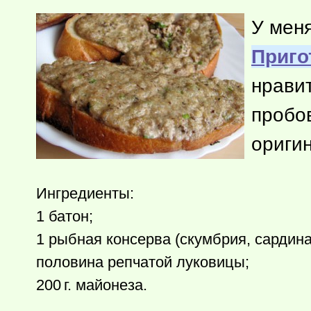
У мен
Приго
нрави
пробо
ориги
Ингредиенты:
1 батон;
1 рыбная консерва (скумбрия, сардина
половина репчатой луковицы;
200 г.
майонеза.