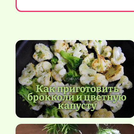
Как приготовить
брокколи и цветную
капусту