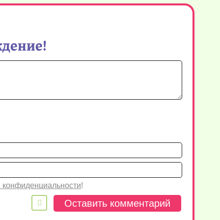
ждение!
Имя*
Email
 конфиденциальности
!