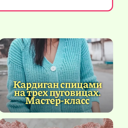
Кардиган спицами
на трех пуговицах.
Мастер-класс