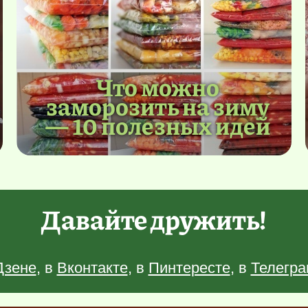
Что можно
заморозить на зиму
— 10 полезных идей
Давайте дружить!
Дзене
, в
Вконтакте
, в
Пинтересте
, в
Телегра