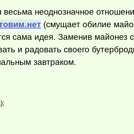
я весьма неоднозначное отношение
товим.нет
(смущает обилие майон
тся сама идея. Заменив майонез с
вать и радовать своего бутерброд
нальным завтраком.
);