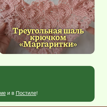
Треугольная шаль
крючком
«Маргаритки»
ме
и в
Постиле
!