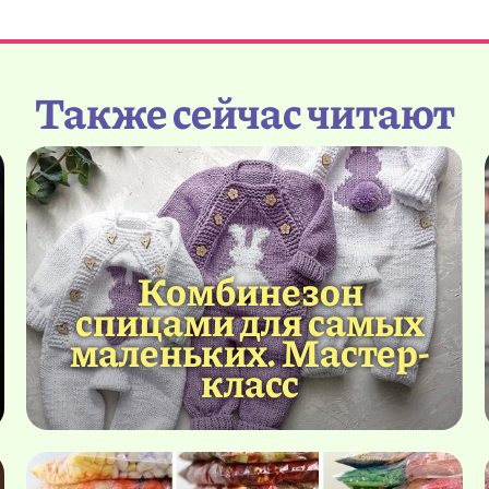
Также сейчас читают
Комбинезон
спицами для самых
маленьких. Мастер-
класс