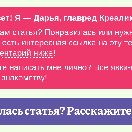
ет! Я — Дарья, главред Креали
вам статья? Понравилась или нуж
с есть интересная ссылка на эту 
ентарий ниже
!
те написать мне лично? Все явки
 знакомству!
ась статья? Расскажите