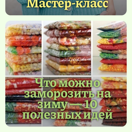
Мастер-класс
Что можно
заморозить на
зиму — 10
полезных идей