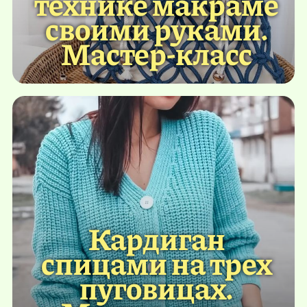
технике макраме
своими руками.
Мастер-класс
Кардиган
спицами на трех
пуговицах.