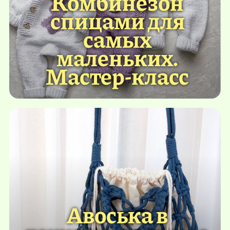
Комбинезон
спицами для
самых
маленьких.
Мастер-класс
Авоська в