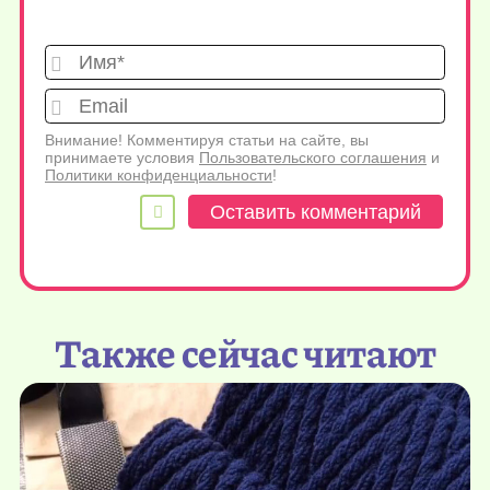
Имя*
Emai
Внимание! Комментируя статьи на сайте, вы
принимаете условия
Пользовательского соглашения
и
Политики конфиденциальности
!
Также сейчас читают