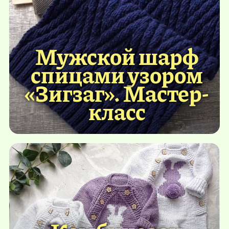
Мужской шарф
спицами узором
«Зигзаг». Мастер-
класс