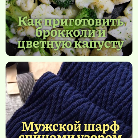
Как приготовить
брокколи и
цветную капусту
Мужской шарф
спицами узором