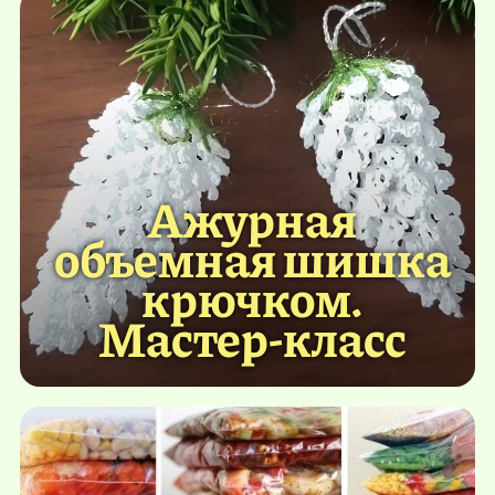
Ажурная
объемная шишка
крючком.
Мастер-класс