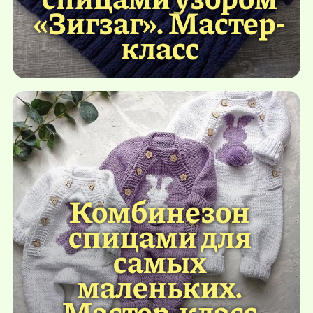
«Зигзаг». Мастер-
класс
Комбинезон
спицами для
самых
маленьких.
Мастер-класс