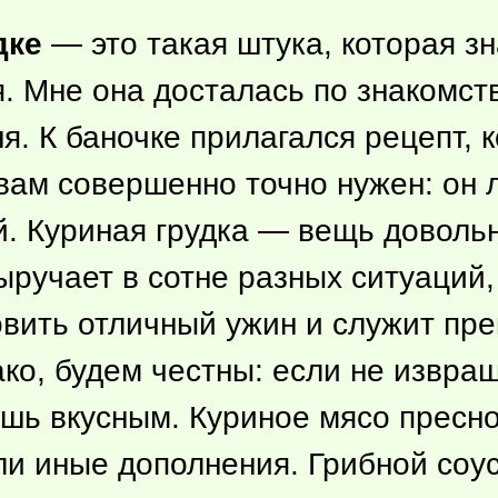
дке
— это такая штука, которая з
я. Мне она досталась по знакомст
ня. К баночке прилагался рецепт,
вам совершенно точно нужен: он 
. Куриная грудка — вещь доволь
ыручает в сотне разных ситуаций, 
овить отличный ужин и служит пр
ко, будем честны: если не извра
шь вкусным. Куриное мясо пресное
и иные дополнения. Грибной соус