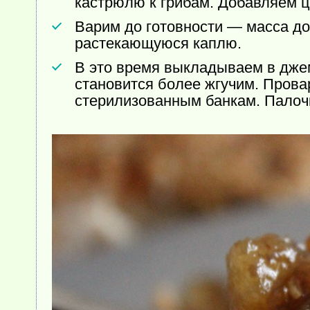
кастрюлю к грибам. Добавляем ц
Варим до готовности — масса дол
растекающуюся каплю.
В это время выкладываем в джем
становится более жгучим. Прова
стерилизованным банкам. Палоч