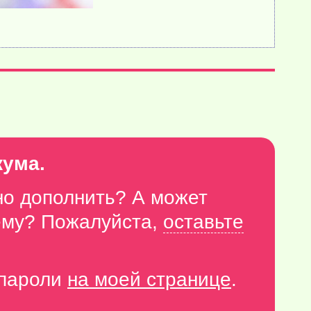
кума.
но дополнить? А может
тему? Пожалуйста,
оставьте
-пароли
на моей странице
.