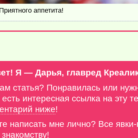
Приятного аппетита!
ет! Я — Дарья, главред Креали
вам статья? Понравилась или нуж
с есть интересная ссылка на эту 
ентарий ниже
!
те написать мне лично? Все явки
 знакомству!