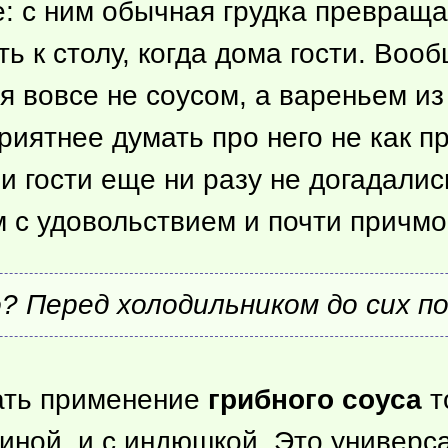
е: с ним обычная грудка превращ
ь к столу, когда дома гости. Воо
ся вовсе не соусом, а вареньем и
риятнее думать про него не как пр
и гости еще ни разу не догадались
м с удовольствием и почти причмо
? Перед холодильником до сих по
вать применение
грибного соуса
т
ниной, и с индюшкой. Это универс