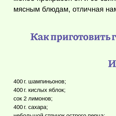
мясным блюдам, отличная нам
Как приготовить г
И
400 г.
шампиньонов;
400 г.
кислых яблок;
сок 2 лимонов;
400 г.
сахара;
небольшой стручок острого перца;