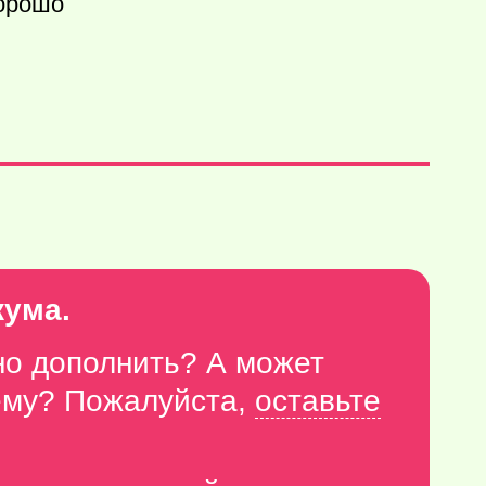
Хорошо
кума.
но дополнить? А может
тему? Пожалуйста,
оставьте