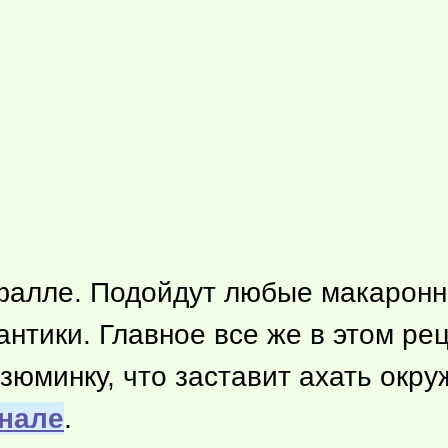
фалле. Подойдут любые макаронны
нтики. Главное все же в этом ре
изюминку, что заставит ахать окр
нале
.