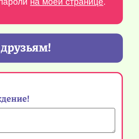
-пароли
на моей странице
.
 друзьям!
ждение!