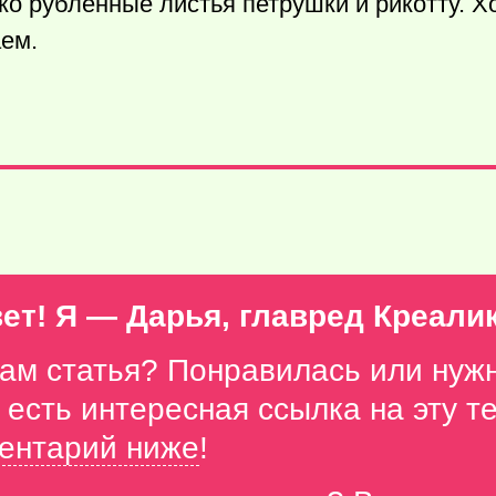
ко рубленные листья петрушки и рикотту. 
аем.
ет! Я — Дарья, главред Креали
вам статья? Понравилась или нуж
с есть интересная ссылка на эту 
ентарий ниже
!