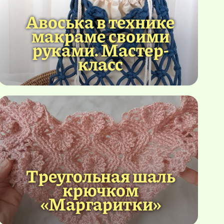
Авоська в технике
макраме своими
руками. Мастер-
класс
Треугольная шаль
крючком
«Маргаритки»