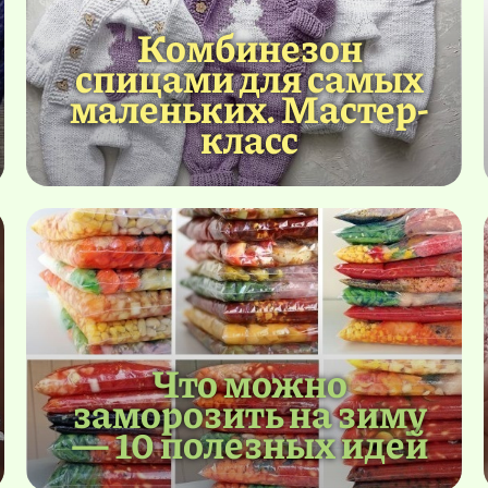
Комбинезон
спицами для самых
маленьких. Мастер-
класс
Что можно
заморозить на зиму
— 10 полезных идей