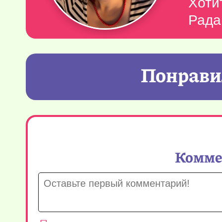
Хоти
Рада
Понравил
Коммен