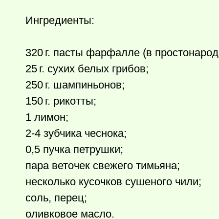
Ингредиенты:
320 г.
пасты фарфалле (в простонародь
25 г.
сухих белых грибов;
250 г.
шампиньонов;
150 г.
рикотты;
1 лимон;
2-4 зубчика чеснока;
0,5 пучка петрушки;
пара веточек свежего тимьяна;
несколько кусочков сушеного чили;
соль, перец;
оливковое масло.