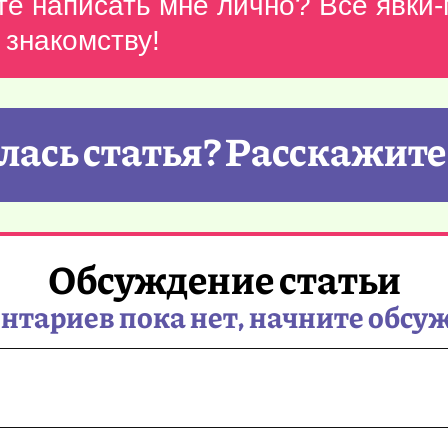
те написать мне лично? Все явки
 знакомству!
ась статья? Расскажите
Обсуждение статьи
тариев пока нет, начните обсу