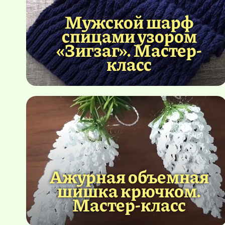
Мужской шарф
спицами узором
«Зигзаг». Мастер-
класс
Ажурная объемная
шишка крючком.
Мастер-класс