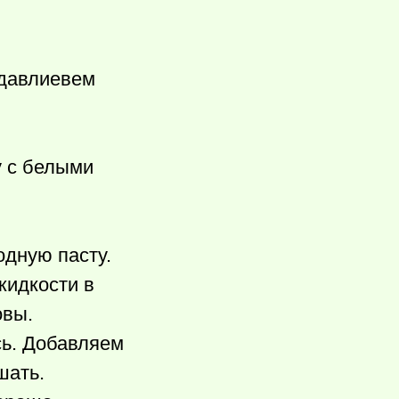
ыдавлиевем
у с белыми
одную пасту.
жидкости в
овы.
сь. Добавляем
шать.