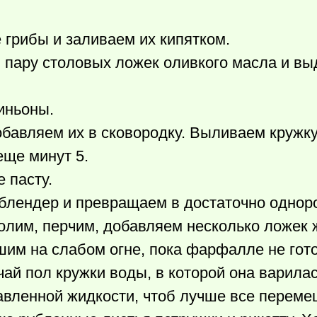
грибы и заливаем их кипятком.
 пару столовых ложек оливкого масла и в
иньоны.
бавляем их в сковородку. Выливаем кружк
еще минут 5.
 пасту.
блендер и превращаем в достаточно однор
солим, перчим, добавляем несколько ложек 
им на слабом огне, пока фарфалле не гот
чай пол кружки воды, в которой она варила
тавленной жидкости, чтоб лучше все переме