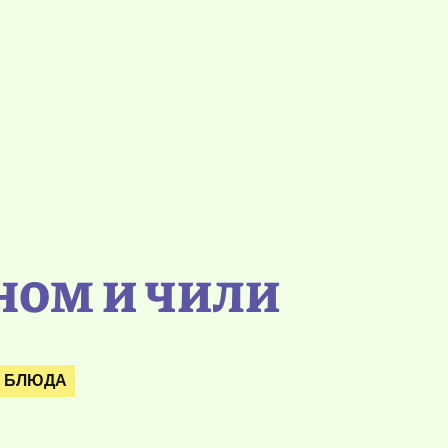
ном и чили
Е БЛЮДА