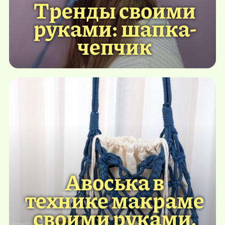
Тренды своими
руками: шапка-
чепчик
Авоська в
технике макраме
своими руками.