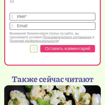
Имя*
Emai
Внимание! Комментируя статьи на сайте, вы
принимаете условия
Пользовательского соглашения
и
Политики конфиденциальности
!
Также сейчас читают