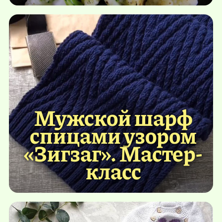
Мужской шарф
спицами узором
«Зигзаг». Мастер-
класс