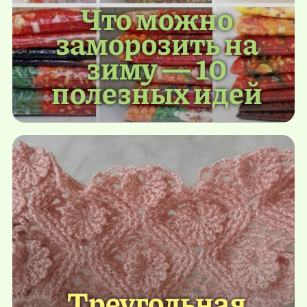
Что можно
заморозить на
зиму — 10
полезных идей
Треугольная