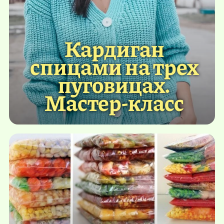
Кардиган
спицами на трех
пуговицах.
Мастер-класс