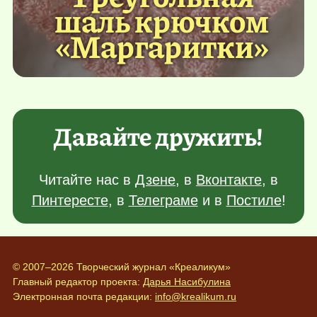
шаль крючком
«Маргаритки»
Давайте дружить!
Читайте нас в
Дзене
, в
Вконтакте
, в
Пинтересте
, в
Телеграме
и в
Постиле
!
© 2007–2026 Творческий журнал «Креаликум»
Главный редактор проекта:
Дарья Насибулина
Электронная почта редакции:
info@krealikum.ru