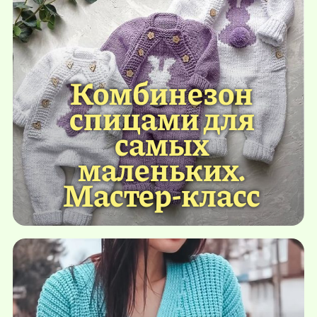
Комбинезон
спицами для
самых
маленьких.
Мастер-класс