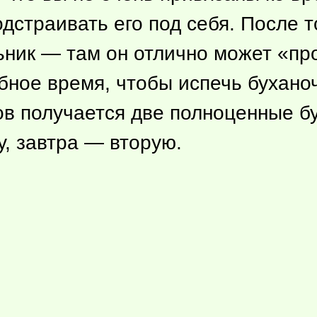
траивать его под себя. После тог
ьник — там он отлично может «про
ное время, чтобы испечь буханочк
ов получается две полноценные бу
у, завтра — вторую.