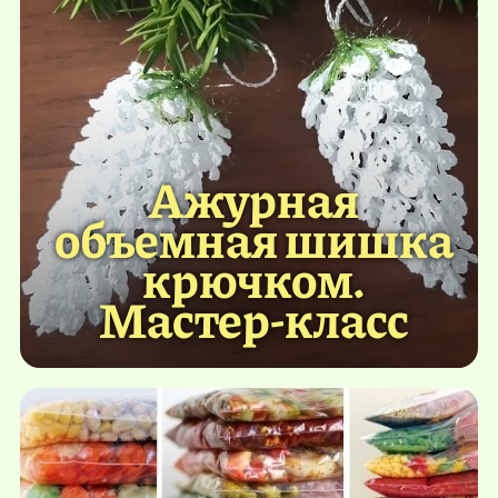
Ажурная
объемная шишка
крючком.
Мастер-класс