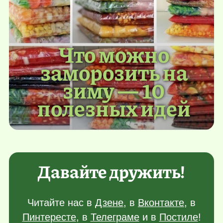
Что можно
заморозить на
зиму — 10
полезных идей
Давайте дружить!
Читайте нас в
Дзене
, в
Вконтакте
, в
Пинтересте
, в
Телеграме
и в
Постиле
!