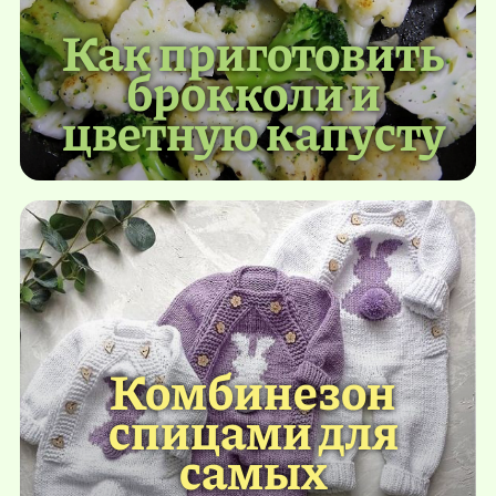
Как приготовить
брокколи и
цветную капусту
Комбинезон
спицами для
самых