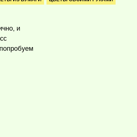
чно, и
есс
 попробуем