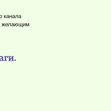
р канала
ем желающим
аги.