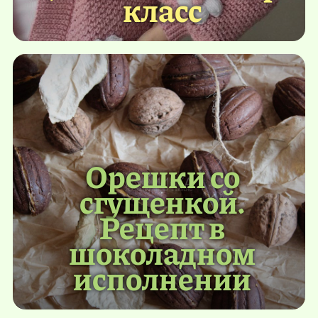
класс
Орешки со
сгущенкой.
Рецепт в
шоколадном
исполнении