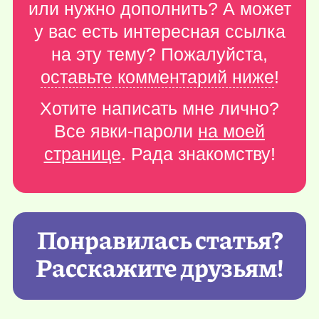
или нужно дополнить? А может
у вас есть интересная ссылка
на эту тему? Пожалуйста,
оставьте комментарий ниже
!
Хотите написать мне лично?
Все явки-пароли
на моей
странице
. Рада знакомству!
Понравилась статья?
Расскажите друзьям!