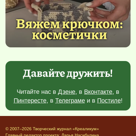
Вяжем крючком:
косметички
Давайте дружить!
Читайте нас в
Дзене
, в
Вконтакте
, в
Пинтересте
, в
Телеграме
и в
Постиле
!
© 2007–2026 Творческий журнал «Креаликум»
Главный редактор проекта:
Дарья Насибулина