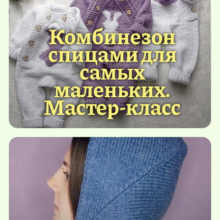
Комбинезон
спицами для
самых
маленьких.
Мастер-класс