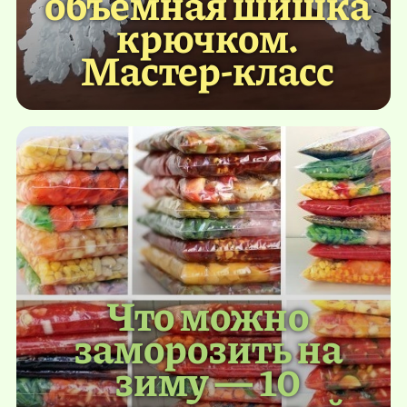
объемная шишка
крючком.
Мастер-класс
Что можно
заморозить на
зиму — 10