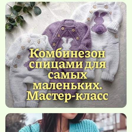
Комбинезон
спицами для
самых
маленьких.
Мастер-класс