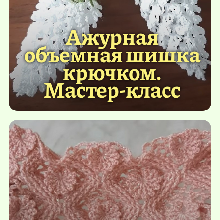
Ажурная
объемная шишка
крючком.
Мастер-класс