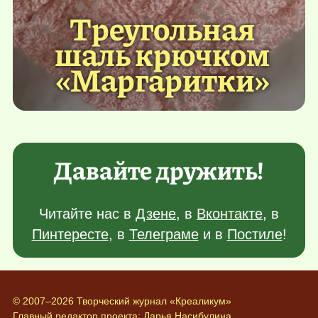
Треугольная
шаль крючком
«Маргаритки»
Давайте дружить!
Читайте нас в
Дзене
, в
Вконтакте
, в
Пинтересте
, в
Телеграме
и в
Постиле
!
© 2007–2026 Творческий журнал «Креаликум»
Главный редактор проекта:
Дарья Насибулина