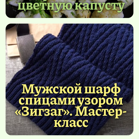
цветную капусту
Мужской шарф
спицами узором
«Зигзаг». Мастер-
класс