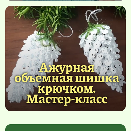
Ажурная
объемная шишка
крючком.
Мастер-класс