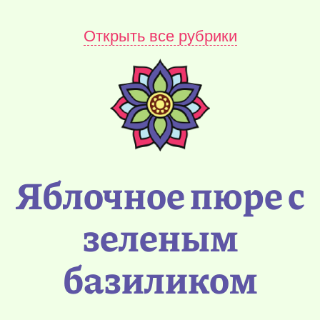
Открыть все рубрики
Яблочное пюре с
зеленым
базиликом