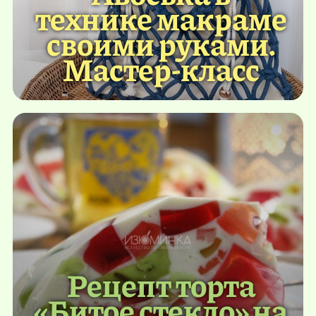
технике макраме
своими руками.
Мастер-класс
Рецепт торта
«Битое стекло» на