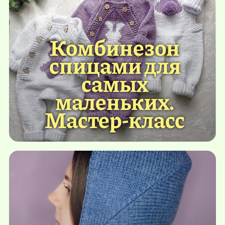
Комбинезон
спицами для
самых
маленьких.
Мастер-класс