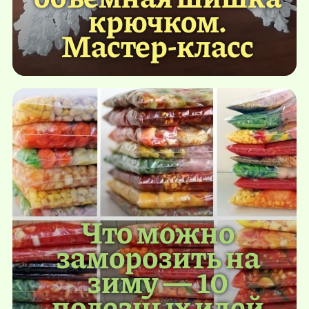
крючком.
Мастер-класс
Что можно
заморозить на
зиму — 10
полезных идей