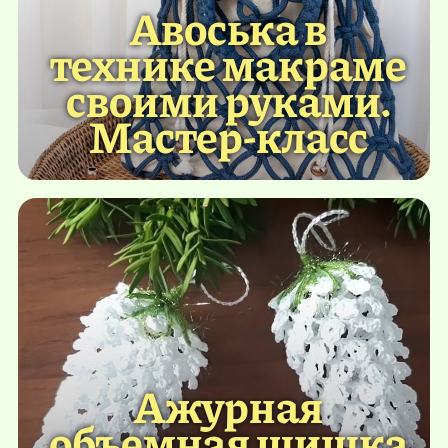
Авоська в
технике макраме
своими руками.
Мастер-класс
Ажурная
объемная шишка