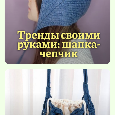
Тренды своими
руками: шапка-
чепчик