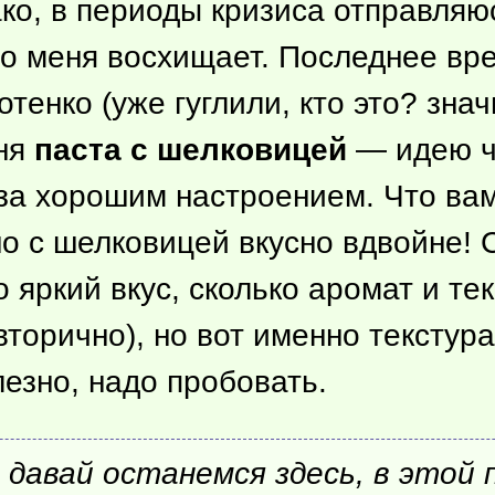
ако, в периоды кризиса отправля
то меня восхищает. Последнее вр
тенко (уже гуглили, кто это? знач
еня
паста с шелковицей
— идею ч
 за хорошим настроением. Что вам
но с шелковицей вкусно вдвойне! С
о яркий вкус, сколько аромат и тек
 вторично), но вот именно текстур
езно, надо пробовать.
, давай останемся здесь, в этой