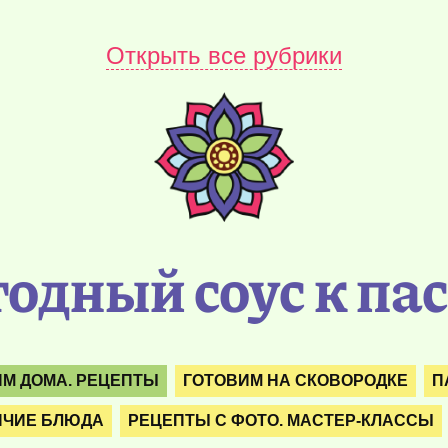
Открыть все рубрики
одный соус к па
М ДОМА. РЕЦЕПТЫ
ГОТОВИМ НА СКОВОРОДКЕ
П
ЯЧИЕ БЛЮДА
РЕЦЕПТЫ С ФОТО. МАСТЕР-КЛАССЫ