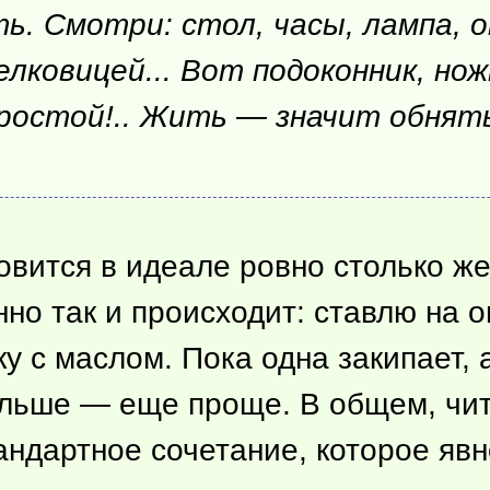
ь. Смотри: стол, часы, лампа, 
лковицей... Вот подоконник, но
простой!.. Жить — значит обнят
овится в идеале ровно столько же
нно так и происходит: ставлю на о
 с маслом. Пока одна закипает, 
дальше — еще проще. В общем, чит
андартное сочетание, которое яв