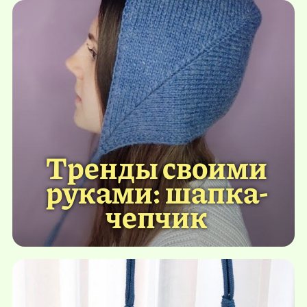
Тренды своими
руками: шапка-
чепчик