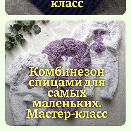
класс
Комбинезон
спицами для
самых
маленьких.
Мастер-класс