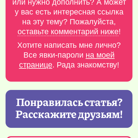
или нужно дополнить? А может
у вас есть интересная ссылка
на эту тему? Пожалуйста,
оставьте комментарий ниже
!
Хотите написать мне лично?
Все явки-пароли
на моей
странице
. Рада знакомству!
Понравилась статья?
Расскажите друзьям!