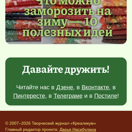
заморозить на
зиму — 10
полезных идей
Давайте дружить!
Читайте нас в
Дзене
, в
Вконтакте
, в
Пинтересте
, в
Телеграме
и в
Постиле
!
© 2007–2026 Творческий журнал «Креаликум»
Главный редактор проекта:
Дарья Насибулина