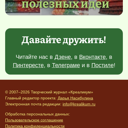
полезных идей
Давайте дружить!
Читайте нас в
Дзене
, в
Вконтакте
, в
Пинтересте
, в
Телеграме
и в
Постиле
!
© 2007–2026 Творческий журнал «Креаликум»
Главный редактор проекта:
Дарья Насибулина
Электронная почта редакции:
info@krealikum.ru
Обработка персональных данных:
Пользовательское соглашение
Политика конфиденциальности