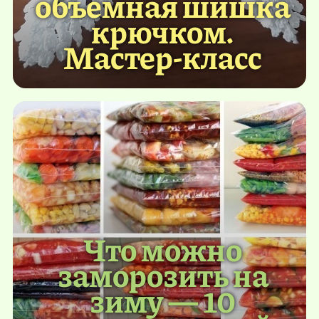
объемная шишка
крючком.
Мастер-класс
Что можно
заморозить на
зиму — 10