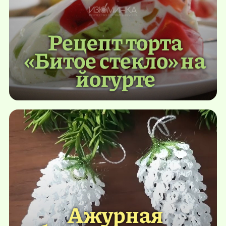
Рецепт торта
«Битое стекло» на
йогурте
Ажурная