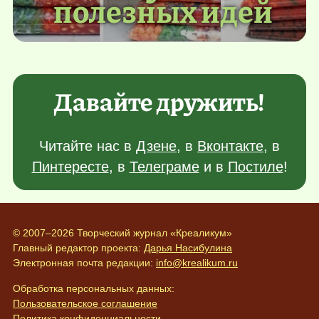
полезных идей
Давайте дружить!
Читайте нас в
Дзене
, в
Вконтакте
, в
Пинтересте
, в
Телеграме
и в
Постиле
!
© 2007–2026 Творческий журнал «Креаликум»
Главный редактор проекта:
Дарья Насибулина
Электронная почта редакции:
info@krealikum.ru
Обработка персональных данных:
Пользовательское соглашение
Политика конфиденциальности