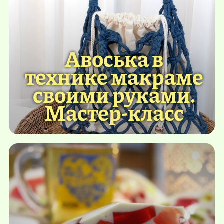
Авоська в
технике макраме
своими руками.
Мастер-класс