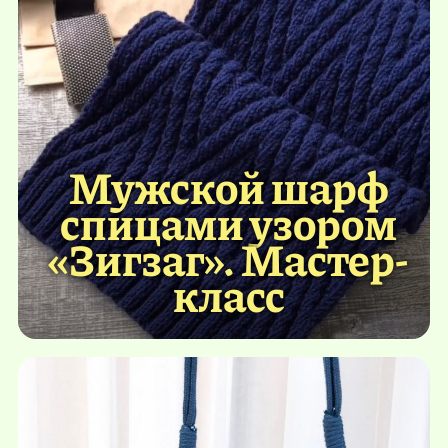
Мужской шарф
спицами узором
«Зигзаг». Мастер-
класс