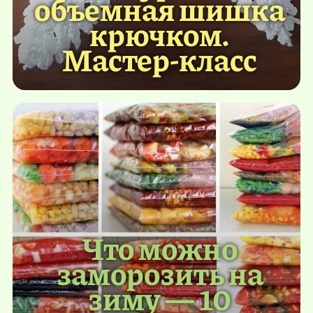
объемная шишка
крючком.
Мастер-класс
Что можно
заморозить на
зиму — 10